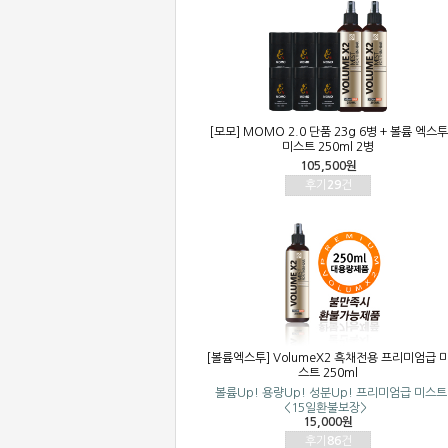
[모모] MOMO 2.0 단품 23g 6병 + 볼륨 엑스투
미스트 250ml 2병
105,500원
후기
29
건
[볼륨엑스투] VolumeX2 흑채전용 프리미엄급 
스트 250ml
볼륨Up! 용량Up! 성분Up! 프리미엄급 미스트
<15일환불보장>
15,000원
후기
86
건