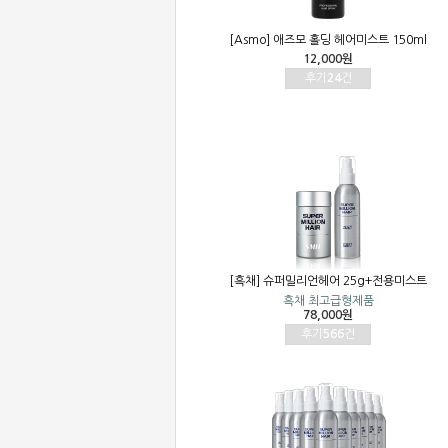
[Asmo] 애즈모 홀딩 헤어미스트 150ml
12,000원
후기
24
건
[흑채] 슈퍼밀리언헤어 25g+전용미스트
흑채 최고급형제품
78,000원
후기
566
건