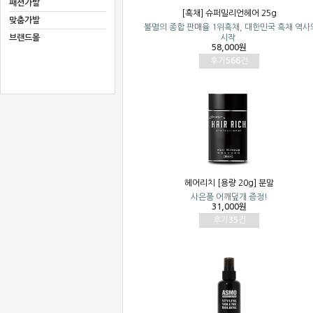
패션가발
[흑채] 슈퍼밀리언헤어 25g
맞춤가발
불멸의 종합 판매율 1위흑채, 대한민국 흑채 역사
브랜드몰
시작
58,000원
후기
566
건
헤어리치 [용량 20g] 분말
사은품 어깨덮개 증정!
31,000원
후기
35
건