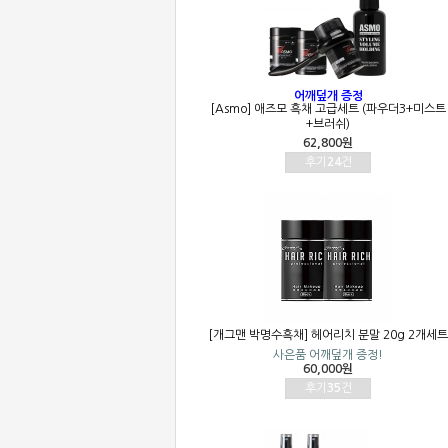
어깨덮개 증정
[Asmo] 애즈모 흑채 고급세트 (파우더3+미스트
+브러쉬)
62,800원
후기
24
건
[개그맨 박명수흑채] 헤어리치 분말 20g 2개세트
사은품 어깨덮개 증정!
60,000원
후기
35
건