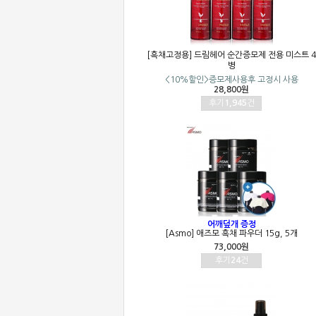
[흑채고정용] 드림헤어 순간증모제 전용 미스트 4
병
<10%할인>증모제사용후 고정시 사용
28,800원
후기
1,945
건
어깨덮개 증정
[Asmo] 애즈모 흑채 파우더 15g, 5개
73,000원
후기
24
건