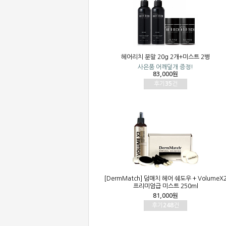
헤어리치 분말 20g 2개+미스트 2병
사은품 어깨덮개 증정!
83,000원
후기
35
건
[DermMatch] 덤매치 헤어 쉐도우 + VolumeX
프리미엄급 미스트 250ml
81,000원
후기
248
건