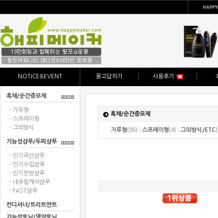
NOTICE&EVENT
묻고답하기
사용후기
흑채/순간증모제
- 가루형
흑채/순간증모제
- 스프레이형
- 그외방식
가루형
(86)
|
스프레이형
(4)
|
그외방식/ETC
기능성샴푸/두피샴푸
- 인기국산샴푸
- 인기수입샴푸
- 인기한방샴푸
- 내추럴캐어샴푸
- FAST샴푸
컨디셔너/트리트먼트
기능성토닉/영양토닉