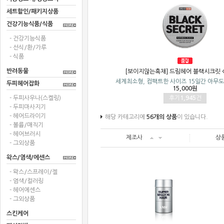
세트할인/패키지상품
건강기능식품/식품
- 건강기능식품
- 선식/환/가루
- 식품
반려동물
[보이지않는흑채] 드림헤어 블랙시크릿 
세계최소형, 컴팩트한 사이즈 15일간 아무도
두피헤어잡화
15,000원
- 두피사우나(스켈링)
후기
1,945
건
- 두피마사지기
- 헤어드라이기
해당 카테고리에
56개의 상품
이 있습니다.
- 볼륨/매직기
- 헤어브러시
제조사
상
- 그외상품
왁스/염색/에센스
- 왁스/스프레이/젤
- 염색/컬러링
- 헤어에센스
- 그외상품
스킨케어