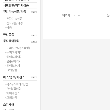
세트할인/패키지상품
건강기능식품/식품
제조사
상
- 건강기능식품
- 선식/환/가루
- 식품
반려동물
두피헤어잡화
- 두피사우나(스켈링)
- 두피마사지기
- 헤어드라이기
- 볼륨/매직기
- 헤어브러시
- 그외상품
왁스/염색/에센스
- 왁스/스프레이/젤
- 염색/컬러링
- 헤어에센스
- 그외상품
스킨케어