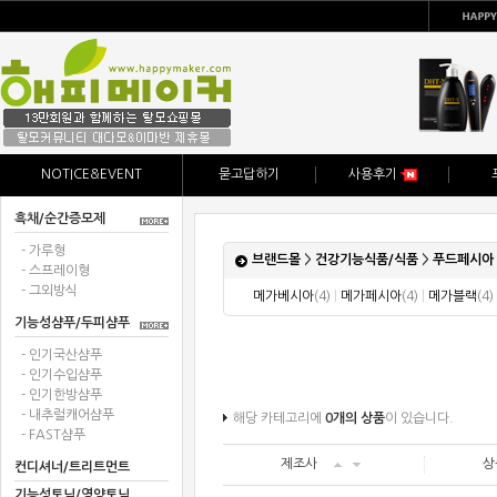
NOTICE&EVENT
묻고답하기
사용후기
흑채/순간증모제
- 가루형
브랜드몰
>
건강기능식품/식품
>
푸드페시아
- 스프레이형
- 그외방식
메가베시아
(4)
|
메가페시아
(4)
|
메가블랙
(4)
기능성샴푸/두피샴푸
- 인기국산샴푸
- 인기수입샴푸
- 인기한방샴푸
- 내추럴캐어샴푸
해당 카테고리에
0개의 상품
이 있습니다.
- FAST샴푸
제조사
상
컨디셔너/트리트먼트
기능성토닉/영양토닉